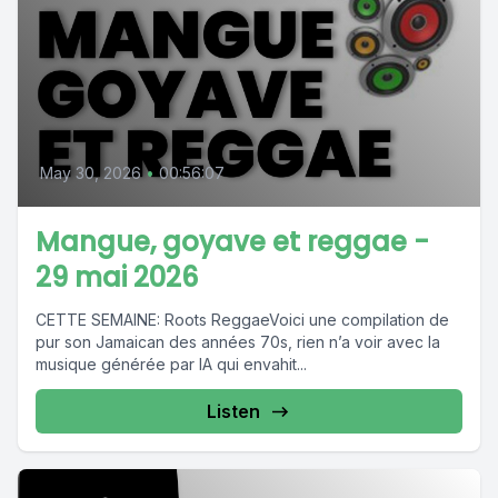
May 30, 2026
•
00:56:07
Mangue, goyave et reggae -
29 mai 2026
CETTE SEMAINE: Roots ReggaeVoici une compilation de
pur son Jamaican des années 70s, rien n’a voir avec la
musique générée par IA qui envahit...
Listen